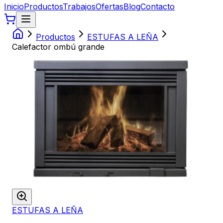
Inicio
Productos
Trabajos
Ofertas
Blog
Contacto
Productos
ESTUFAS A LEÑA
Calefactor ombú grande
ESTUFAS A LEÑA