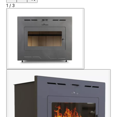
1
/
3